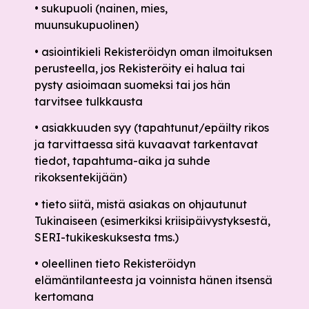
• sukupuoli (nainen, mies,
muunsukupuolinen)
• asiointikieli Rekisteröidyn oman ilmoituksen
perusteella, jos Rekisteröity ei halua tai
pysty asioimaan suomeksi tai jos hän
tarvitsee tulkkausta
• asiakkuuden syy (tapahtunut/epäilty rikos
ja tarvittaessa sitä kuvaavat tarkentavat
tiedot, tapahtuma-aika ja suhde
rikoksentekijään)
• tieto siitä, mistä asiakas on ohjautunut
Tukinaiseen (esimerkiksi kriisipäivystyksestä,
SERI-tukikeskuksesta tms.)
• oleellinen tieto Rekisteröidyn
elämäntilanteesta ja voinnista hänen itsensä
kertomana