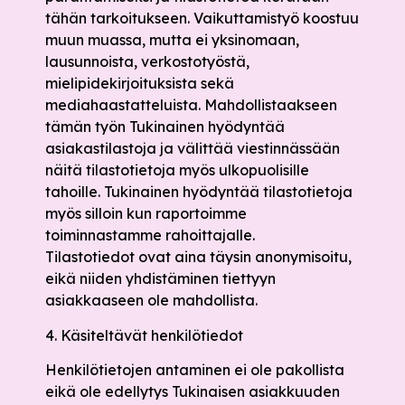
tähän tarkoitukseen. Vaikuttamistyö koostuu
muun muassa, mutta ei yksinomaan,
lausunnoista, verkostotyöstä,
mielipidekirjoituksista sekä
mediahaastatteluista. Mahdollistaakseen
tämän työn Tukinainen hyödyntää
asiakastilastoja ja välittää viestinnässään
näitä tilastotietoja myös ulkopuolisille
tahoille. Tukinainen hyödyntää tilastotietoja
myös silloin kun raportoimme
toiminnastamme rahoittajalle.
Tilastotiedot ovat aina täysin anonymisoitu,
eikä niiden yhdistäminen tiettyyn
asiakkaaseen ole mahdollista.
4. Käsiteltävät henkilötiedot
Henkilötietojen antaminen ei ole pakollista
eikä ole edellytys Tukinaisen asiakkuuden