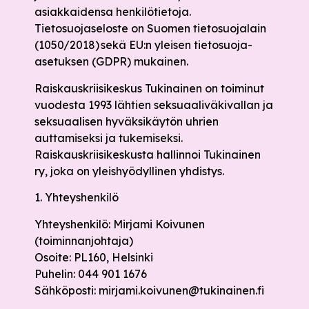
asiakkaidensa henkilötietoja.
Tietosuojaseloste on Suomen tietosuojalain
(1050/2018) sekä EU:n yleisen tietosuoja-
asetuksen (GDPR) mukainen.
Raiskauskriisikeskus Tukinainen on toiminut
vuodesta 1993 lähtien seksuaaliväkivallan ja
seksuaalisen hyväksikäytön uhrien
auttamiseksi ja tukemiseksi.
Raiskauskriisikeskusta hallinnoi Tukinainen
ry, joka on yleishyödyllinen yhdistys.
1. Yhteyshenkilö
Yhteyshenkilö: Mirjami Koivunen
(toiminnanjohtaja)
Osoite: PL160, Helsinki
Puhelin: 044 901 1676
Sähköposti: mirjami.koivunen@tukinainen.fi