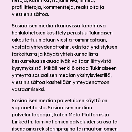
tietoja, kuten käyttäjänimeä, nimeä,
profiilitietoja, kommentteja, reaktioita ja
viestien sisältöä.
Sosiaalisen median kanavissa tapahtuva
henkilötietojen käsittely perustuu Tukinaisen
oikeutettuun etuun viestiä toiminnastaan,
vastata yhteydenottoihin, edistää yhdistyksen
tarkoitusta ja käydä yhteiskunnallista
keskustelua seksuaaliväkivaltaan liittyvistä
kysymyksistä. Mikäli henkilö ottaa Tukinaiseen
yhteyttä sosiaalisen median yksityisviestillä,
viestin sisältöä käsitellään yhteydenottoon
vastaamiseksi.
Sosiaalisen median palveluiden käyttö on
vapaaehtoista. Sosiaalisen median
palveluntarjoajat, kuten Meta Platforms ja
LinkedIn, toimivat omien palveluidensa osalta
itsenäisinä rekisterinpitäjinä tai muutoin omien