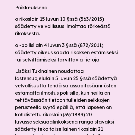
Poikkeuksena
o rikoslain 15 luvun 10 §:ssä (563/2015)
säädetty velvollisuus ilmoittaa törkeästä
rikoksesta.
o -poliisilain 4 luvun 3 §:ssä (872/2011)
säädetty oikeus saada rikoksen estämiseksi
tai selvittämiseksi tarvittavia tietoja.
Lisäksi Tukinainen noudattaa
lastensuojelulain 5 luvun 25 §:ssä säädettyä
velvollisuutta tehdä salassapitosäännösten
estämättä ilmoitus poliisille, kun heillä on
tehtävässään tietoon tulleiden seikkojen
perusteella syytä epäillä, että lapseen on
kohdistettu rikoslain (39/1889) 20
luvussa seksuaalirikoksena rangaistavaksi
säädetty teko tai sellainen rikoslain 21