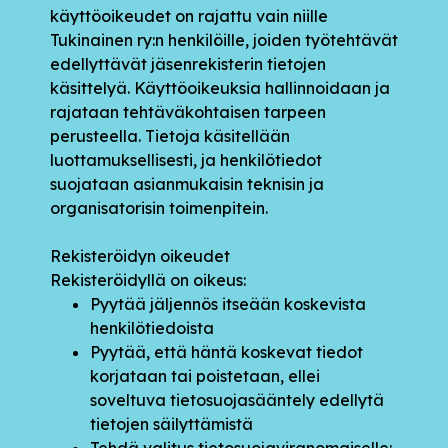
käyttöoikeudet on rajattu vain niille
Tukinainen ry:n henkilöille, joiden työtehtävät
edellyttävät jäsenrekisterin tietojen
käsittelyä. Käyttöoikeuksia hallinnoidaan ja
rajataan tehtäväkohtaisen tarpeen
perusteella. Tietoja käsitellään
luottamuksellisesti, ja henkilötiedot
suojataan asianmukaisin teknisin ja
organisatorisin toimenpitein.
Rekisteröidyn oikeudet
Rekisteröidyllä on oikeus:
Pyytää jäljennös itseään koskevista
henkilötiedoista
Pyytää, että häntä koskevat tiedot
korjataan tai poistetaan, ellei
soveltuva tietosuojasääntely edellytä
tietojen säilyttämistä
Tehdä valitus tietosuojaviranomaiselle: