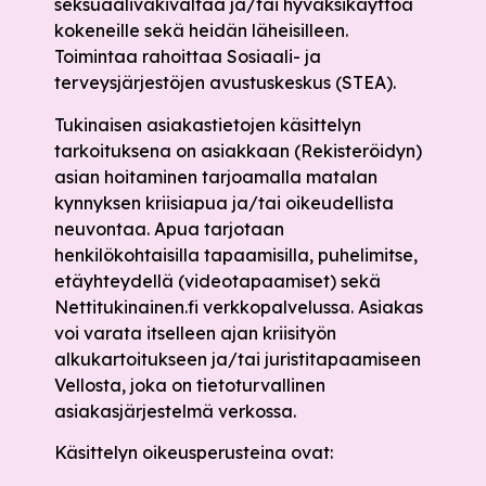
seksuaaliväkivaltaa ja/tai hyväksikäyttöä
kokeneille sekä heidän läheisilleen.
Toimintaa rahoittaa Sosiaali- ja
terveysjärjestöjen avustuskeskus (STEA).
Tukinaisen asiakastietojen käsittelyn
tarkoituksena on asiakkaan (Rekisteröidyn)
asian hoitaminen tarjoamalla matalan
kynnyksen kriisiapua ja/tai oikeudellista
neuvontaa. Apua tarjotaan
henkilökohtaisilla tapaamisilla, puhelimitse,
etäyhteydellä (videotapaamiset) sekä
Nettitukinainen.fi verkkopalvelussa. Asiakas
voi varata itselleen ajan kriisityön
alkukartoitukseen ja/tai juristitapaamiseen
Vellosta, joka on tietoturvallinen
asiakasjärjestelmä verkossa.
Käsittelyn oikeusperusteina ovat: