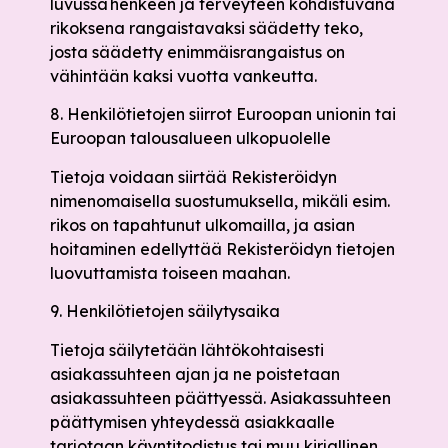
luvussa henkeen ja terveyteen kohdistuvana
rikoksena rangaistavaksi säädetty teko,
josta säädetty enimmäisrangaistus on
vähintään kaksi vuotta vankeutta.
8. Henkilötietojen siirrot Euroopan unionin tai
Euroopan talousalueen ulkopuolelle
Tietoja voidaan siirtää Rekisteröidyn
nimenomaisella suostumuksella, mikäli esim.
rikos on tapahtunut ulkomailla, ja asian
hoitaminen edellyttää Rekisteröidyn tietojen
luovuttamista toiseen maahan.
9. Henkilötietojen säilytysaika
Tietoja säilytetään lähtökohtaisesti
asiakassuhteen ajan ja ne poistetaan
asiakassuhteen päättyessä. Asiakassuhteen
päättymisen yhteydessä asiakkaalle
tarjotaan käyntitodistus tai muu kirjallinen