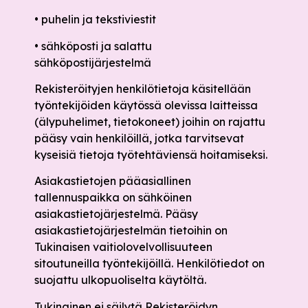
• puhelin ja tekstiviestit
• sähköposti ja salattu
sähköpostijärjestelmä
Rekisteröityjen henkilötietoja käsitellään
työntekijöiden käytössä olevissa laitteissa
(älypuhelimet, tietokoneet) joihin on rajattu
pääsy vain henkilöillä, jotka tarvitsevat
kyseisiä tietoja työtehtäviensä hoitamiseksi.
Asiakastietojen pääasiallinen
tallennuspaikka on sähköinen
asiakastietojärjestelmä. Pääsy
asiakastietojärjestelmän tietoihin on
Tukinaisen vaitiolovelvollisuuteen
sitoutuneilla työntekijöillä. Henkilötiedot on
suojattu ulkopuoliselta käytöltä.
Tukinainen ei säilytä Rekisteröidyn