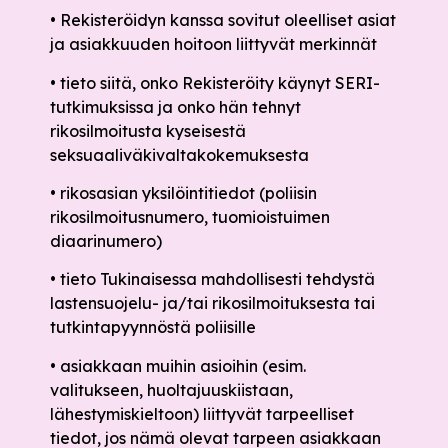
• Rekisteröidyn kanssa sovitut oleelliset asiat
ja asiakkuuden hoitoon liittyvät merkinnät
• tieto siitä, onko Rekisteröity käynyt SERI-
tutkimuksissa ja onko hän tehnyt
rikosilmoitusta kyseisestä
seksuaaliväkivaltakokemuksesta
• rikosasian yksilöintitiedot (poliisin
rikosilmoitusnumero, tuomioistuimen
diaarinumero)
• tieto Tukinaisessa mahdollisesti tehdystä
lastensuojelu- ja/tai rikosilmoituksesta tai
tutkintapyynnöstä poliisille
• asiakkaan muihin asioihin (esim.
valitukseen, huoltajuuskiistaan,
lähestymiskieltoon) liittyvät tarpeelliset
tiedot, jos nämä olevat tarpeen asiakkaan