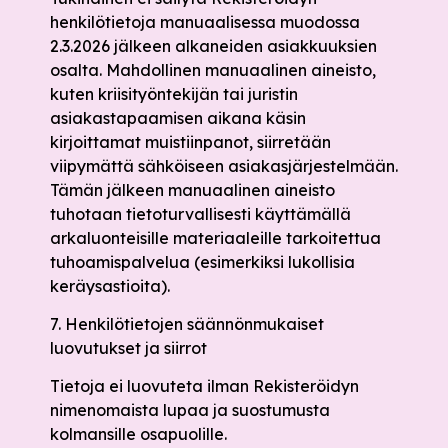
henkilötietoja manuaalisessa muodossa
2.3.2026 jälkeen alkaneiden asiakkuuksien
osalta. Mahdollinen manuaalinen aineisto,
kuten kriisityöntekijän tai juristin
asiakastapaamisen aikana käsin
kirjoittamat muistiinpanot, siirretään
viipymättä sähköiseen asiakasjärjestelmään.
Tämän jälkeen manuaalinen aineisto
tuhotaan tietoturvallisesti käyttämällä
arkaluonteisille materiaaleille tarkoitettua
tuhoamispalvelua (esimerkiksi lukollisia
keräysastioita).
7. Henkilötietojen säännönmukaiset
luovutukset ja siirrot
Tietoja ei luovuteta ilman Rekisteröidyn
nimenomaista lupaa ja suostumusta
kolmansille osapuolille.