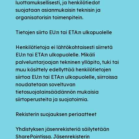
luottamuksellisesti, ja henkilötiedot
suojataan asianmukaisin teknisin ja
organisatorisin toimenpitein.
Tietojen siirto EU:n tai ETA:n ulkopuolelle
Henkilötietoja ei lähtökohtaisesti siirretä
EU:n tai ETA:n ulkopuolelle. Mikäli
palveluntarjoajan tekninen ylläpito, tuki tai
muu käsittely edellyttää henkilötietojen
siirtoa EU:n tai ETA:n ulkopuolelle, siirroissa
noudatetaan soveltuvan
tietosuojalainsäädännön mukaisia
siirtoperusteita ja suojatoimia.
Rekisterin suojauksen periaatteet
Yhdistyksen jäsenrekisteriä säilytetään
SharePointissa. Jäsenrekisterin