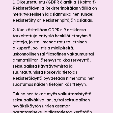
1. Oikeutettu etu (GDPR 6 artikla 1 kohta f).
Rekisteröidyn ja Rekisterinpitäjän välillä on
merkityksellinen ja asianmukainen suhde:
Rekisteröity on Rekisterinpitäjän asiakas.
2. Kun käsitellään GDPR:n 9 artiklassa
tarkoitettuja erityisiä henkilötietoryhmiä
(tietoja, joista ilmenee rotu tai etninen
alkuperä, poliittisia mielipiteitä,
uskonnollinen tai filosofinen vakaumus tai
ammattiliiton jäsenyys taikka terveyttä,
seksuaalista käyttäytymistä ja
suuntautumista koskevia tietoja)
Rekisteröidyltä pyydetään nimenomainen
suostumus näiden tietojen käsittelyyn.
Tukinainen tekee myös vaikuttamistyötä
seksuaaliväkivallan ja/tai seksuaalisen
hyväksikäytön uhrien aseman
parantamiseksi ja tilastotietoa kerätään