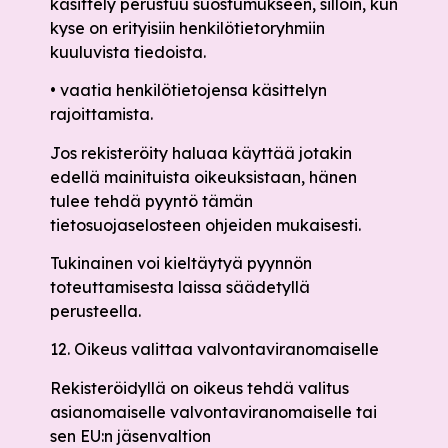
käsittely perustuu suostumukseen, silloin, kun
kyse on erityisiin henkilötietoryhmiin
kuuluvista tiedoista.
• vaatia henkilötietojensa käsittelyn
rajoittamista.
Jos rekisteröity haluaa käyttää jotakin
edellä mainituista oikeuksistaan, hänen
tulee tehdä pyyntö tämän
tietosuojaselosteen ohjeiden mukaisesti.
Tukinainen voi kieltäytyä pyynnön
toteuttamisesta laissa säädetyllä
perusteella.
12. Oikeus valittaa valvontaviranomaiselle
Rekisteröidyllä on oikeus tehdä valitus
asianomaiselle valvontaviranomaiselle tai
sen EU:n jäsenvaltion