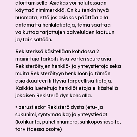
aloittamiselle. Asiakas voi halutessaan
käyttää nimimerkkiä. On kuitenkin hyvä
huomata, että jos asiakas päättää olla
antamatta henkilötietoja, tämä saattaa
vaikuttaa tarjottujen palveluiden laatuun
ja/tai sisältöön.
Rekisterissä käsitellään kohdassa 2
mainittuja tarkoituksia varten seuraavia
Rekisteröityjen henkilö- ja yhteystietoja sekä
muita Rekisteröityyn henkilöön ja tämän
asiakkuuteen liittyviä tarpeellisia tietoja.
Kaikkia lueteltuja henkilötietoja ei käsitellä
jokaisen Rekisteröidyn kohdalla.
• perustiedot Rekisteröidystä (etu- ja
sukunimi, syntymäaika) ja yhteystiedot
(kotikunta, puhelinnumero, sähköpostiosoite,
tarvittaessa osoite)