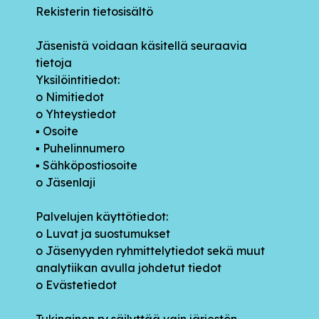
Rekisterin tietosisältö
Jäsenistä voidaan käsitellä seuraavia
tietoja
Yksilöintitiedot:
o Nimitiedot
o Yhteystiedot
▪ Osoite
▪ Puhelinnumero
▪ Sähköpostiosoite
o Jäsenlaji
Palvelujen käyttötiedot:
o Luvat ja suostumukset
o Jäsenyyden ryhmittelytiedot sekä muut
analytiikan avulla johdetut tiedot
o Evästetiedot
Tukinainen ry säilyttää vain järjestön