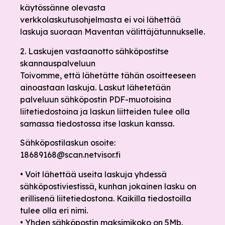
käytössänne olevasta
verkkolaskutusohjelmasta ei voi lähettää
laskuja suoraan Maventan välittäjätunnukselle.
2. Laskujen vastaanotto sähköpostitse
skannauspalveluun
Toivomme, että lähetätte tähän osoitteeseen
ainoastaan laskuja. Laskut lähetetään
palveluun sähköpostin PDF-muotoisina
liitetiedostoina ja laskun liitteiden tulee olla
samassa tiedostossa itse laskun kanssa.
Sähköpostilaskun osoite:
18689168@scan.netvisor.fi
• Voit lähettää useita laskuja yhdessä
sähköpostiviestissä, kunhan jokainen lasku on
erillisenä liitetiedostona. Kaikilla tiedostoilla
tulee olla eri nimi.
• Yhden sähköpostin maksimikoko on 5Mb.