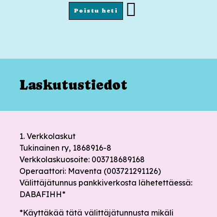
Poistu heti
Laskutustiedot
1. Verkkolaskut
Tukinainen ry, 1868916-8
Verkkolaskuosoite: 003718689168
Operaattori: Maventa (003721291126)
Välittäjätunnus pankkiverkosta lähetettäessä:
DABAFIHH*
*Käyttäkää tätä välittäjätunnusta mikäli