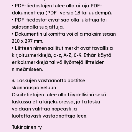
• PDF-tiedostojen tulee olla aitoja PDF-
dokumentteja (PDF- versio 1.3 tai uudempi).
• PDF-tiedostot eivät saa olla lukittuja tai
salasanalla suojattuja.
• Dokumentin ulkomitta voi olla maksimissaan
210 x 297 mm.
• Liitteen nimen sallitut merkit ovat tavallisia
kirjoitusmerkkejä, a-z, A-Z, 0-9. Ethän käytä
erikoismerkkejä tai välilyöntejä liitteiden
nimeämiseen.
3. Laskujen vastaanotto postitse
skannauspalveluun
Osoitetietojen tulee olla täydellisinä sekä
laskussa että kirjekuoressa, jotta lasku
voidaan välittää nopeasti ja
luotettavasti vastaanottajalleen.
Tukinainen ry